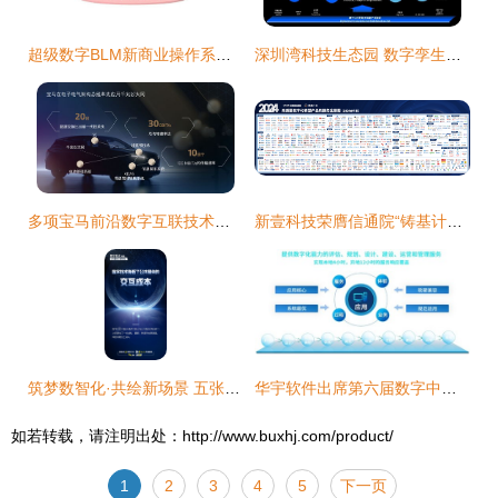
超级数字BLM新商业操作系统 引领数字技术服务新纪元
深圳湾科技生态园 数字孪生技术赋能智慧园区新未来
多项宝马前沿数字互联技术即将量产 从开创性底层构建豪华数字出行体验
新壹科技荣膺信通院“铸基计划”双项荣誉，AI筑基赋能数字技术服务新篇章
筑梦数智化·共绘新场景 五张海报速览数字技术赋能公共服务新图景
华宇软件出席第六届数字中国建设峰会，共话数字赋能产业高质量发展
如若转载，请注明出处：http://www.buxhj.com/product/
1
2
3
4
5
下一页