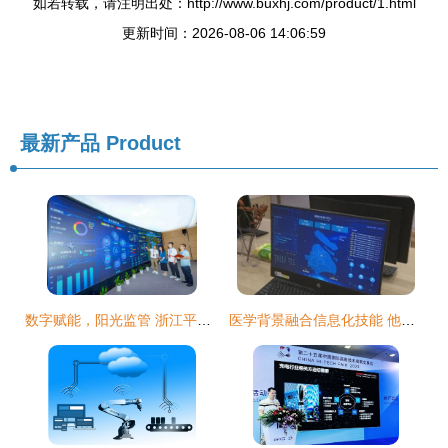
如若转载，请注明出处：http://www.buxhj.com/product/1.html
更新时间：2026-08-06 14:06:59
最新产品
Product
数字赋能，阳光监管 浙江平湖以数字化革新推动“三公”经费规范管理
医学背景融合信息化技能 他在数字化转型中交出亮眼成绩单